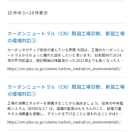
10 件中 1〜10 件表示
カーボンニュートラル（CN）既設工場診断、新設工場
の環境対応③
カーボンネガティブ技術が進んでいる界隈 今回は、工場のカーボンニュ
ートラルからちょっと離れた話をしたいと思います。 日本国内で2024
年の平均気温は、統計開始以降最高だった2023年よりも高くなったと発
表されました。※1 世界でも、2023年に記録した最高平均気温を
https://cm-plus.co.jp/column/carbon_neutral/cn_environmental3/
2024年は上回った※2と発表されています。 日本のみならず、世界各地
でも異常気象による災害が頻繁に起きるようになっています。 2023年
11月にIPCC（気候変動に関する政府間パネル）より第６次評価報告書が
カーボンニュートラル（CN）既設工場診断、新設工場
発出され、「世界全体の温室効果ガス排出量は増加し続けている。人間
活動が主に温室効果ガスの排出を通して地球温暖化を引き起こして...
の環境対応①
工場の消費エネルギーを把握することから始めましょう。 従来の中央監
視システム（BEMSなど）は、設備の監視はもちろんのこと、総電力量
やガス消費量を把握し、デマンドを下げることに使われることがほとん
どでした。 しかし、これでは工場全体の電力量や燃料消費量が分かって
https://cm-plus.co.jp/column/carbon_neutral/cn_environmental1/
も具体的な削減策を立てることができません。工場の消費エネルギーを
削減するには、何が、どこで、どのくらい、どうしてエネルギー消費が