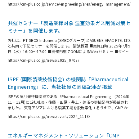
営。その解決は、工場全体を最適化する戦略的なエネルギーマネジメン
https://cm-plus.co.jp/service/engineering/area/energy_management/
トにあります。 近年、気候変動の著しい影響を受け、企業には環境負荷
対策、すなわち「環境経営」が不可欠となっています。これに建設費や
エネルギー価格の高騰という社会情勢が加わり、企業のサステナビリテ
共催セミナー「製造業様対象 温室効果ガス削減対策セ
ィ（持続可能性）とカーボンニュートラルの実現には、コスト効率を考
慮した戦略的なエネルギーマネジメントが必須となりました。 真に効果
ミナー」を開催します。
的なエネ...
弊社は、PT SBCS Indonesia (SMBCグループ)とASUENE APAC PTE. LTD.
と共同で下記セミナーを開催します。 講演概要 ■実施日時 2025年7月9
日（水）16:00～17:00 ■開催形態 ZOOMによるWebセミナー ■タイト
ル 製造業様対象 温室効果ガス削減対策セミナー ■プログラム 第１部
https://cm-plus.co.jp/news/2025_0703/
16:00～16:20 講演タイトル 「インドネシアを取り巻く脱炭素関連規制
および企業の取組状況」 最新！インドネシア温室効果ガス（GHG）の排
出状況（総排出量・業界別排出量）と政府のGHG削減目標、最新規制お
ISPE (国際製薬技術協会) の機関誌「Pharmaceutical
よび企業の取組み事例 講師 黒原 大輔（くろはら だいす...
Engineering」に、当社社員の寄稿記事が掲載
ISPEの隔月発行機関誌である「Pharmaceutical Engineering」(2024年
11・12月)に当社社員・後藤・田原・井上・蓮沼の寄稿記事が掲載され
ました。 東南アジアにおける製薬工場を脱炭素化するうえで、GMPの観
点からのハザード特定とリスク評価を実施しつつ、二酸化炭素排出量削
https://cm-plus.co.jp/news/event/2024_1118/
減の取り組みを紹介しております。 記事概要 表題 「Decarbonizing
Pharmaceutical Manufacturing Facilities for Drug Products’ Carbon
Footprint Reduction」 寄稿者 株式会社シーエムプラス 海外戦略室 室
エネルギーマネジメント・ソリューション「CMP
長...