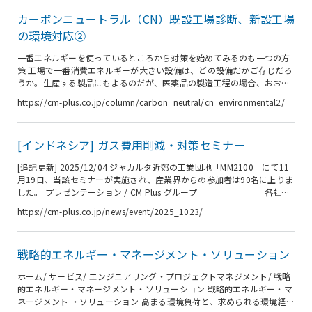
されているかを把握することが不可欠です。 最近の工場に導入されるエ
カーボンニュートラル（CN）既設工場診断、新設工場
ネルギー監視設備や中央監視設備などは、消費エネルギーを詳細に把握
できるようになっています。しかし、古い工場では、要所要所に計測器
の環境対応②
やセンサー、電力...
一番エネルギーを使っているところから対策を始めてみるのも一つの方
策 工場で一番消費エネルギーが大きい設備は、どの設備だかご存じだろ
うか。生産する製品にもよるのだが、医薬品の製造工程の場合、おおよ
そ、工場全体の50～60％くらいかそれ以上が熱源・空調設備が占めてい
https://cm-plus.co.jp/column/carbon_neutral/cn_environmental2/
る。すなわち、工場で使われるエネルギーのうち、半分以上が熱源・空
調設備で消費されていることになる。 24時間無休で生産していれば別だ
が、たいてい医薬品製造はバッチ生産となる。そのため、生産装置は空
[インドネシア] ガス費用削減・対策セミナー
調設備に比べて停止している時間が長い。 一方、空調設備は生産環境を
維持しているため、製造が終わっていても環境維持、清浄度維持のた
[追記更新] 2025/12/04 ジャカルタ近郊の工業団地「MM2100」にて11
め、メンテンナ...
月19日、当該セミナーが実施され、産業界からの参加者は90名に上りま
した。 プレゼンテーション / CM Plus グループ 各社の
発表内容が、お客様の課題解決に向けた一助となれば幸いに存じます。
https://cm-plus.co.jp/news/event/2025_1023/
ご意見や質問などおありでしたら、遠慮なくお問い合わせください。
[追記更新] 2025/10/23 現在、インドネシアではガス田の生産量減少や
都市ガス需要の増加、発電所稼働の拡大などにより、国内需要が供給を
戦略的エネルギー・マネージメント・ソリューション
上回り、深刻なパイプ供給不足が生じております。その不足分を補うた
めに導入さ...
ホーム/ サービス/ エンジニアリング・プロジェクトマネジメント/ 戦略
的エネルギー・マネージメント・ソリューション 戦略的エネルギー・マ
ネージメント ・ソリューション 高まる環境負荷と、求められる環境経