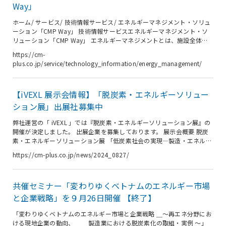
Way」
ホーム/ サービス/ 技術情報サービス/ エネルギーマネジメント・ソリュ
ーション「CMP Way」 技術情報サービスエネルギーマネジメント・ソ
リューション「CMP Way」 エネルギーマネジメントとは、施設全体の
エネルギー使用状況を可視化し、的確に管理することです。 シーエムプ
https://cm-
ラスは、エネルギーマネジメントのソリューションを「CMP Way®」と
plus.co.jp/service/technology_information/energy_management/
してご提供します。 CMP Wayは、「生産性の向上」と「消費エネルギ
ーの削減」という二つの視点で、また工場施設全体システムの観点でア
プローチし、持続可能性を考慮した生産体制を構築し、継続的な利益創
【iVEXL 展示会情報】「脱炭素・エネルギーソリュー
出へとつなげます。 シーエムプラスは、エネルギーに関す...
ション展」出展社募集中
弊社運営の「 iVEXL 」では『脱炭素・エネルギーソリューション展』の
開催が決定しました。 出展企業を募集しております。 展示会概要 脱炭
素・エネルギーソリューション展 「低炭素社会の実現―製造・エネルギ
ーの視点から」 日本では、2050年のカーボンニュートラル達成に向け
https://cm-plus.co.jp/news/2024_0827/
て、2030年に温室効果ガス排出量を2013年比で46％削減する目標を設
定し、省エネルギー対策の徹底と再生可能エネルギーの導入拡大を推進
しています。 政府の目標設定を受けて、製薬業界においても日本製薬団
共催セミナー「変わりゆくベトナムのエネルギー市場
体連合会にて2022年に製薬業界の地球温暖化対策（2020年度実績及び
低炭素社会実行計画の取り組み）が発表されております。 ...
と企業戦略」を９月26日開催 【終了】
「変わりゆくベトナムのエネルギー市場と企業戦略 ＿～再エネ分野にお
ける現地企業の動向、 ＿＿製造業における脱炭素化の取組・実例 ～」