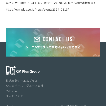
当セミナーは終了しました。 同テーマに関心をお持ちのお客様が多く出
席されました。改めて御礼申し上げます。 お客様が悩まれている課題の
https://cm-plus.co.jp/news/event/2024_0813/
解決に一助となれば幸いに存じます。 なお、後日、簡単に開催報告を追
記させていただく予定です。 以下概要の通り、山田コンサルティング
グループ株式会社 ベトナム現地法人と当社 ベトナム現地法人にて、本邦
の製造企業様が数多く進出するベトナムにおけるエネルギー政策や各社
取り組みのトレンド、ならびに当社エンジニアリ...
CONTACT US
シーエムプラスへのお問い合わせはこちら
株式会社シーエムプラス
シンガポール グループ本社
ベトナム
インドネシア