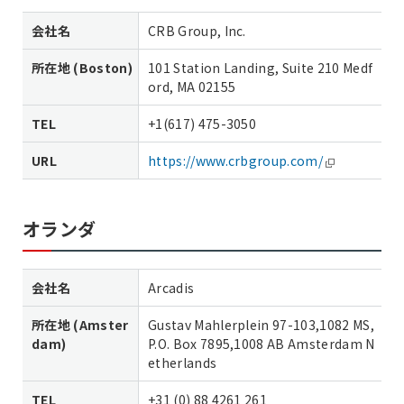
会社名
CRB Group, Inc.
所在地 (Boston)
101 Station Landing, Suite 210 Medf
ord, MA 02155
TEL
+1(617) 475-3050
URL
https://www.crbgroup.com/
オランダ
会社名
Arcadis
所在地 (Amster
Gustav Mahlerplein 97-103,1082 MS,
dam)
P.O. Box 7895,1008 AB Amsterdam N
etherlands
TEL
+31 (0) 88 4261 261