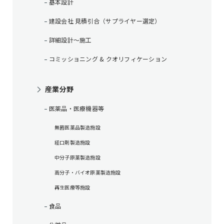
基本設計
建設会社 見積引合（サプライヤー選定）
詳細設計～施工
コミッショニング & クオリフィケーション
産業分野
医薬品・医療機器等
無菌医薬品製造施設
経口剤製造施設
中分子原薬製造施設
高分子・バイオ原薬製造施設
再生医療等施設
食品