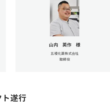
山内 英作 様
五稜化薬株式会社
取締役
クト遂行