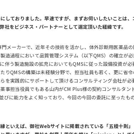
みにしておりました。早速ですが、まずお伺いしたいことは、
弊社をビジネス・パートナーとして選定頂いた経緯です。
薬専門メーカーで、近年その技術を活かし、体外診断用医薬品の
製造過程において品質管理システム（以下QMS）の確立が必
に伴う製造施設の拡充においてもQMSに従った設備投資が必
たりQMSの構築は未経験分野で、担当社員も若く、更に省令
れらを実践的にサポートして頂けるコンサルティング会社が必
事担当役員でもある山内がCM Plus様の契約コンサルタン
実績並びに能力をよく知っており、今回の今回の委託に至ったも
縁といえば、御社Webサイトに掲載されている「五稜十則」