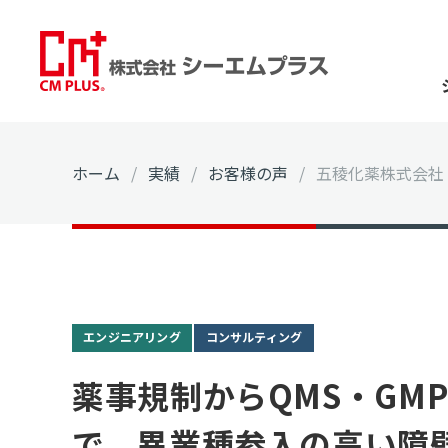
ホーム
/
実績
/
お客様の声
/
五稜化薬株式会社
エンジニアリング
コンサルティング
薬事規制からQMS・GM
で。異業種参入の高い障