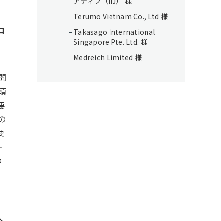
アティブ（IIJ） 様
Terumo Vietnam Co., Ltd 様
コ
Takasago International
Singapore Pte. Ltd. 様
Medreich Limited 様
開
須
要
の
要
ト
の