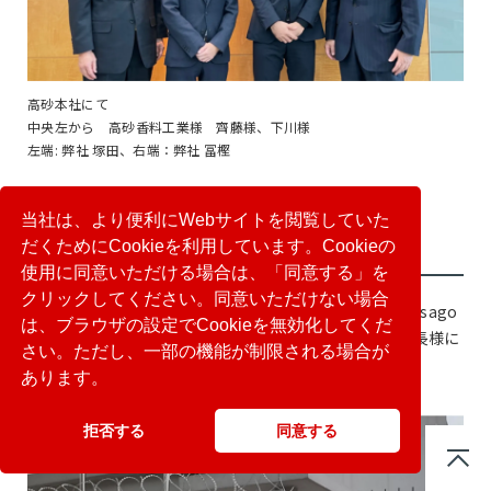
高砂本社にて
中央左から 高砂香料工業様 齊藤様、下川様
左端: 弊社 塚田、右端：弊社 冨樫
PT. Takasago International
当社は、より便利にWebサイトを閲覧していた
Indonesia メンバー
だくためにCookieを利用しています。Cookieの
使用に同意いただける場合は、「同意する」を
クリックしてください。同意いただけない場合
今回、直接お話をお伺いできませんでしたが、PT. Takasago
は、ブラウザの設定でCookieを無効化してくだ
International IndonesiaのIswanto Juandy Tjeng 社長様に
さい。ただし、一部の機能が制限される場合が
は大変お世話になりました。
あります。
拒否する
同意する