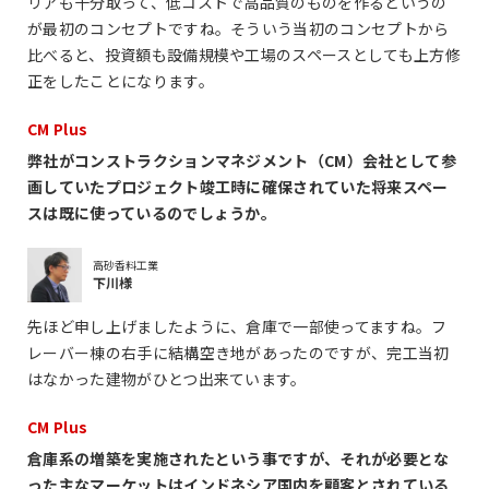
リアも十分取って、低コストで高品質のものを作るというの
が最初のコンセプトですね。そういう当初のコンセプトから
比べると、投資額も設備規模や工場のスペースとしても上方修
正をしたことになります。
CM Plus
弊社がコンストラクションマネジメント（CM）会社として参
画していたプロジェクト竣工時に確保されていた将来スペー
スは既に使っているのでしょうか。
高砂香料工業
下川様
先ほど申し上げましたように、倉庫で一部使ってますね。フ
レーバー棟の右手に結構空き地があったのですが、完工当初
はなかった建物がひとつ出来ています。
CM Plus
倉庫系の増築を実施されたという事ですが、それが必要とな
った主なマーケットはインドネシア国内を顧客とされている