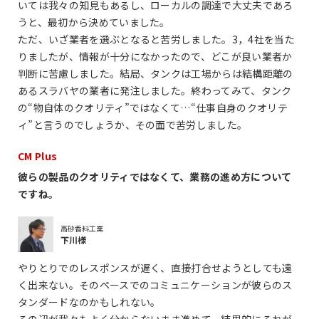
いては我々の知見もあるし、ローカルの調達で大丈夫であろ
うと、最初から決めていました。
ただ、いざ業者を選ぶとなると苦労しました。3，4社を当た
りましたが、情報が十分になかったので、どこが良い業者か
判断に苦慮しました。結局、タンクは工場からは結構距離の
あるスラバヤの業者に発注しました。終わってみて、タンク
の“物自体のクオリティ”ではなくて…“仕事自身のクオリテ
ィ”と言うのでしょうか、その面で苦労しました。
CM Plus
彼らの製品のクオリティではなくて、業務の進め方について
ですね。
高砂香料工業
下川様
やりとりでのレスポンスが遅く、直接打合せようとしても遠
く出来ない。そのペースでのコミュニケーションが彼らのス
タンダードなのかもしれない。