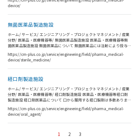
品、原薬、再生医療、医療機器まで、事業構想段階から基本設計、工
device/
事、IQ/OQ段階まで、創業時から数多くのニーズに応えてきました。新
設だけでなく、増設、移設、一部改装、技術移転などお客様の状況に合
わせて柔軟に対応します。 分野 医薬品（無菌医薬品、経口剤、原薬、ワ
無菌医薬品製造施設
クチン、バイオ医薬品、治験薬、診断薬）から医療機器、再生医療、細
胞治療...
ホーム/ サービス/ エンジニアリング・プロジェクトマネジメント/ 産業
分野/ 医薬品・医療機器等/ 無菌医薬品製造施設 医薬品・医療機器等無
菌医薬品製造施設 無菌医薬品について 無菌医薬品には注射により投与
する注射剤、透析により投与する透析剤、目に投与する点眼剤などがあ
https://cm-plus.co.jp/service/engineering/field/pharma_medical-
ります。製剤に直接接する直接容器は、製剤の品質を維持したり、使用
device/sterile_medicine/
者の利便性を確保する機能を有し、アンプル、バイアル、カートリッ
ジ、輸液バッグ、プレフィルドシリンジ（PFS）、ブローフィルシール
（BFS)、フォーム・フィル・シール（FFS)、プラスチック容器などがあ
経口剤製造施設
ります。無菌性確保のため無菌医薬品は最終滅菌法または無菌操作法
で...
ホーム/ サービス/ エンジニアリング・プロジェクトマネジメント/ 産業
分野/ 医薬品・医療機器等/ 経口剤製造施設 医薬品・医療機器等経口剤
製造施設 経口剤医薬品について 口から服用する経口製剤は多数ありま
すが、代表的な製剤として錠剤、カプセル剤、顆粒剤や散剤がありま
https://cm-plus.co.jp/service/engineering/field/pharma_medical-
す。また、錠剤には素錠、フイルムコート錠剤、糖衣錠などがありま
device/oral_agent/
す。製剤に直接接する一次包装は、製剤の品質を維持したり、使用者の
利便性を確保する機能を有し、PTP包装（ブリスター包装）、ストリッ
プ包装、分包包装、スティック包装やボトル包装などがあります。一次
包装品はさらに、単一、または複数のフィルム・紙などで包装され法令
1
2
3
に規定され...