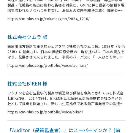
製品・化粧品の製造に携わる皆様を対象に、GMPに係る最新の情報や現
場で培われたノウハウを共有し、お悩みの課題を解決に導く 情報ポータ
ルサイト (無料) です。 本稿は、2016年９月２日に掲載の GMP
https://cm-plus.co.jp/column/gmp/2024_1210/
Platform 記事「Auditor（品質監査者）はスーパーマンか？」 を一部再
編したものです。 ＜監査業務の特殊性＞ （中略） ( 「前編」 を読む )
監査員は、箇条 4 に示す監査の原則に従って行動するために必要な特質
株式会社ツムラ 様
を備えていることが望ましい。 監査員は、監査活動を実施している
間、専門家としての行...
医療用漢方製剤で圧倒的シェアを持つ株式会社ツムラ様。1893年（明治
26年）に創業され、日本の伝統医療分野の一角を担われ、日本の漢方を
守り、発展させて来られました。事業のパーパスに「一人ひとりの、生
きるに、活きる。」、経営理念として「自然と健康を科学する」を掲げ
https://cm-plus.co.jp/portfolio/voice/tsumura/
られています。 この度、CM Plusの教育訓練支援サービス「QCD＋」を
導入いただきました。導入に至る経緯から、ご活用の状況まで率直なご
意見・感想を伺いました。 企業情報 商号 株式会社ツムラ 創業 1893年
株式会社BIKEN 様
（明治26）4月10日 設立 1936年（昭和11）4月25日 事業内容 医薬品
（漢方製剤、生薬製剤他）の製造販売 従業員数 ...
ワクチンを含む生物学的製剤の製造及び供給を事業とされている株式会
社BIKEN様。2017年9月、BIKEN財団と田辺三菱製薬株式会社の合弁会
社として操業を開始され、新しい生産拠点である瀬戸事業所での製造準
備を推進し、生産基盤の強化を図られています。この度、CM Plus（シ
https://cm-plus.co.jp/portfolio/voice/biken/
ーエムプラス）の教育訓練支援サービスを導入いただき、導入の背景か
ら導入しての実際のお話、また今後の展望までを伺いました。 企業情報
商号 株式会社BIKEN 操業開始 2017年9月1日 所在地 香川県観音寺市 従
「Auditor（品質監査者）」はスーパーマンか？ (前
業員数 669名（2022年4月1日現在） 事業内容 ワクチンを含む生物学的