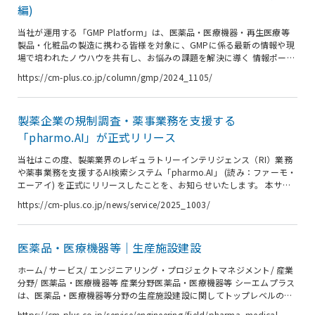
製剤の製造及び供給 瀬戸センター外観...
編)
当社が運用する「GMP Platform」は、医薬品・医療機器・再生医療等
製品・化粧品の製造に携わる皆様を対象に、GMPに係る最新の情報や現
場で培われたノウハウを共有し、お悩みの課題を解決に導く 情報ポータ
ルサイト (無料) です。 本稿は、2016年９月２日に掲載の GMP
https://cm-plus.co.jp/column/gmp/2024_1105/
Platform 記事「Auditor（品質監査者）はスーパーマンか？」 を一部再
編したものです。 ＜GMPの理解＞ 私が製造委託先への品質監査を初め
て経験したのは、今から20年あまり前のことです。 当時の私は品質保
製薬企業の規制調査・薬事業務を支援する
証部門に異動してから日も浅く、同行した自社工場の技術者に実務の大
半を担ってもらう「名ばかり監...
「pharmo.AI」が正式リリース
当社はこの度、製薬業界のレギュラトリーインテリジェンス（RI）業務
や薬事業務を支援するAI検索システム「pharmo.AI」 (読み：ファーモ・
エーアイ) を正式にリリースしたことを、お知らせいたします。 本サー
ビスは、国内外の規制当局が発出する情報を網羅的にデータベース化
https://cm-plus.co.jp/news/service/2025_1003/
し、RAG（Retrieval-Augmented Generation）技術で高速かつ正確に検
索することを可能にしたものです。 AIによる最新情報へのアクセス性に
加え、当社コンサルタントによる専門的な知見を組み合わせることで、
医薬品・医療機器等｜生産施設建設
GxP業務に求められる情報の正確性と信頼性を担保し、製薬企業の生産
性向上に貢献してまいります。 「...
ホーム/ サービス/ エンジニアリング・プロジェクトマネジメント/ 産業
分野/ 医薬品・医療機器等 産業分野医薬品・医療機器等 シーエムプラス
は、医薬品・医療機器等分野の生産施設建設に関してトップレベルの知
見、技術力でお客様のご要望に応えます。無菌医薬品からバイオ医薬
https://cm-plus.co.jp/service/engineering/field/pharma_medical-