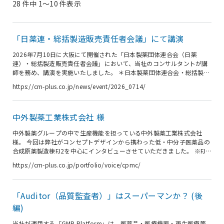
28 件中 1〜10 件表示
「日薬連・総括製造販売責任者会議」にて講演
2026年7月10日に大阪にて開催された「日本製薬団体連合会（日薬
連）・総括製造販売責任者会議」において、当社のコンサルタントが講
師を務め、講演を実施いたしました。 ＊日本製薬団体連合会・総括製造
販売責任者会議 新薬、ジェネリック、OTC 等の製造販売業各社の医薬品
https://cm-plus.co.jp/news/event/2026_0714/
等総括製造販売責任者が一堂に会して情報交換を行うとともに、医薬品
の製造販売に係るリスクや危機管理に関する知識の習得や経験の共有を
目的とする会議体。2026年5月現在 約240社が参加。 日程 2026年7月
中外製薬工業株式会社 様
10日 場所 大阪 ※オンライン併用 講演タイトル 「薬機法の本質を具現
化する総責のリーダーシップ」 講演内容 ・ 行政処分から...
中外製薬グループの中で生産機能を担っている中外製薬工業株式会社
様。 今回は弊社がコンセプトデザインから携わった低・中分子医薬品の
合成原薬製造棟FJ2を中心にインタビューさせていただきました。 ※FJ2
は、ISPE（国際製薬技術協会）の2023 Facility of the Year Awardsを受
https://cm-plus.co.jp/portfolio/voice/cpmc/
賞されています。 中外製薬工業様のコーポレートサイトより 企業情報
商号 中外製薬工業株式会社 設立 2006年5月 資本金 8,000万円 代表者
代表取締役社長 鎌田 謙次 従業員数 1508名（2021年12月31日現
「Auditor（品質監査者）」はスーパーマンか？ (後
在） 事業内容 医薬品の製造 平澤 大介 様 デジタルエンジニアリング部
...
編)
当社が運用する「GMP Platform」は、医薬品・医療機器・再生医療等