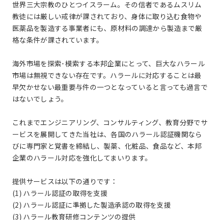
世界三大宗教のひとつイスラーム。その信者であるムスリム
教徒には厳しい戒律が課されており、身体に取り込む食物や
医薬品を製造する事業者にも、原材料の調達から製造まで厳
格な条件が課されています。
海外市場を探索･模索する本邦企業にとって、巨大なハラール
市場は無視できない存在です。ハラールに対応することは最
早欠かせない最重要与件の一つとなっていると言っても過言で
はないでしょう。
これまでエンジニアリング、コンサルティング、教育分野でサ
ービスを展開してきた当社は、各国のハラール認証機関なら
びに専門家と覚書を締結し、製薬、化粧品、食品など、本邦
企業のハラール対応を強化してまいります。
提供サービスは以下の通りです：
(1) ハラール認証の取得を支援
(2) ハラール認証に準拠した製造承認の取得を支援
(3) ハラール教育研修コンテンツの提供