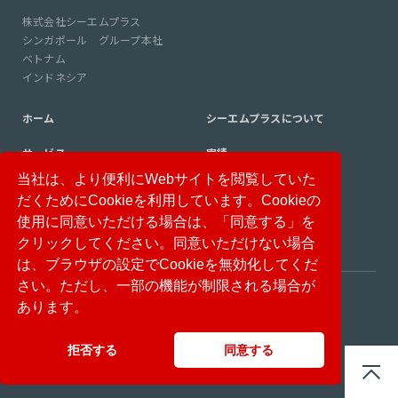
株式会社シーエムプラス
シンガポール グループ本社
ベトナム
インドネシア
ホーム
シーエムプラスについて
サービス
実績
当社は、より便利にWebサイトを閲覧していた
コンサルタント紹介
コラム
だくためにCookieを利用しています。Cookieの
ニュース
採用情報
使用に同意いただける場合は、「同意する」を
クリックしてください。同意いただけない場合
は、ブラウザの設定でCookieを無効化してくだ
さい。ただし、一部の機能が制限される場合が
免責事項
個人情報保護方針
あります。
情報セキュリティ基本方針
サイトマップ
拒否する
同意する
© CM Plus Corporation All rights reserved.