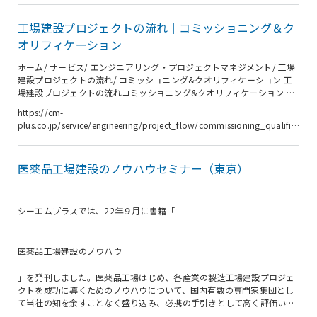
領、施工図・製作図といった多くの図面が提出され、発注者側は承認が
求められます。これらの承認行為は、品質を確認しつつ、スケジュール
工場建設プロジェクトの流れ｜コミッショニング＆ク
通りに進めるためにタイムリーに行う必要が生じます。 さら...
オリフィケーション
ホーム/ サービス/ エンジニアリング・プロジェクトマネジメント/ 工場
建設プロジェクトの流れ/ コミッショニング&クオリフィケーション 工
場建設プロジェクトの流れコミッショニング&クオリフィケーション 事
業構想 基本計画 基本設計 見積引合い 詳細設計 ・製作管理 施工・ 据付
https://cm-
段階 試運転 施 設 稼 働 コミッショニング&クオリフィケーションおよび
plus.co.jp/service/engineering/project_flow/commissioning_qualific
バリデーションの流れ コミッショニング&クオリフィケーションは試運
ation/
転フェーズで最終段階となりますが、設計初期から各段階での確認を行
うことが品質を保ちつつ、スムーズにプロジェクトを進めるために重要
医薬品工場建設のノウハウセミナー（東京）
になります。 &nb...
シーエムプラスでは、22年９月に書籍「
医薬品工場建設のノウハウ
」を発刊しました。医薬品工場はじめ、各産業の製造工場建設プロジェ
クトを成功に導くためのノウハウについて、国内有数の専門家集団とし
て当社の知を余すことなく盛り込み、必携の手引きとして高く評価いた
だいております。当セミナーでは、執筆を担当した当社エンジニアが、