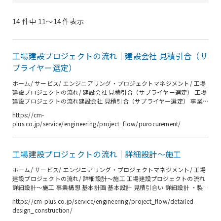
14 件中 11〜14 件表示
工場建設プロジェクトの流れ｜建設会社 見積引合（サ
プライヤー選定）
ホーム/ サービス/ エンジニアリング・プロジェクトマネジメント/ 工場
建設プロジェクトの流れ/ 建設会社 見積引合（サプライヤー選定） 工場
建設プロジェクトの流れ建設会社 見積引合（サプライヤー選定） 事業
構想 基本計画 基本設計 見積引合い 詳細設計 ・製作管理 施工・ 据付段
https://cm-
階 試運転 施 設 稼 働 工場新設は数十億円規模の投資となり、改修であ
plus.co.jp/service/engineering/project_flow/purocurement/
っても数億円に達します。このような高額な投資を有効なものにするた
めの重要な要素が建設会社の選定です。建設会社の選定においてはお客
様内の関係者が納得できる根拠と透明性を示すことも重要です。またサ
工場建設プロジェクトの流れ｜詳細設計～施工
プライヤーへの見積条件を、技術的な視点に加え、プロジェ...
ホーム/ サービス/ エンジニアリング・プロジェクトマネジメント/ 工場
建設プロジェクトの流れ/ 詳細設計～施工 工場建設プロジェクトの流れ
詳細設計～施工 事業構想 基本計画 基本設計 見積引合い 詳細設計 ・製
作管理 施工・ 据付段階 試運転 施 設 稼 働 工場建設における詳細設計～
https://cm-plus.co.jp/service/engineering/project_flow/detailed-
施工 建設段階で管理しなければならない3大要素は、品質、コスト、ス
design_construction/
ケジュールです。建設工事がスタートすると施工計画・要領、検査要