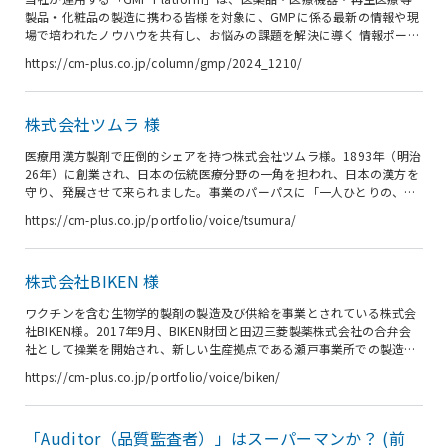
製品・化粧品の製造に携わる皆様を対象に、GMPに係る最新の情報や現
場で培われたノウハウを共有し、お悩みの課題を解決に導く 情報ポータ
ルサイト (無料) です。 本稿は、2016年９月２日に掲載の GMP
https://cm-plus.co.jp/column/gmp/2024_1210/
Platform 記事「Auditor（品質監査者）はスーパーマンか？」 を一部再
編したものです。 ＜監査業務の特殊性＞ （中略） ( 「前編」 を読む )
監査員は、箇条 4 に示す監査の原則に従って行動するために必要な特質
株式会社ツムラ 様
を備えていることが望ましい。 監査員は、監査活動を実施している
間、専門家としての行...
医療用漢方製剤で圧倒的シェアを持つ株式会社ツムラ様。1893年（明治
26年）に創業され、日本の伝統医療分野の一角を担われ、日本の漢方を
守り、発展させて来られました。事業のパーパスに「一人ひとりの、生
きるに、活きる。」、経営理念として「自然と健康を科学する」を掲げ
https://cm-plus.co.jp/portfolio/voice/tsumura/
られています。 この度、CM Plusの教育訓練支援サービス「QCD＋」を
導入いただきました。導入に至る経緯から、ご活用の状況まで率直なご
意見・感想を伺いました。 企業情報 商号 株式会社ツムラ 創業 1893年
株式会社BIKEN 様
（明治26）4月10日 設立 1936年（昭和11）4月25日 事業内容 医薬品
（漢方製剤、生薬製剤他）の製造販売 従業員数 ...
ワクチンを含む生物学的製剤の製造及び供給を事業とされている株式会
社BIKEN様。2017年9月、BIKEN財団と田辺三菱製薬株式会社の合弁会
社として操業を開始され、新しい生産拠点である瀬戸事業所での製造準
備を推進し、生産基盤の強化を図られています。この度、CM Plus（シ
https://cm-plus.co.jp/portfolio/voice/biken/
ーエムプラス）の教育訓練支援サービスを導入いただき、導入の背景か
ら導入しての実際のお話、また今後の展望までを伺いました。 企業情報
商号 株式会社BIKEN 操業開始 2017年9月1日 所在地 香川県観音寺市 従
「Auditor（品質監査者）」はスーパーマンか？ (前
業員数 669名（2022年4月1日現在） 事業内容 ワクチンを含む生物学的