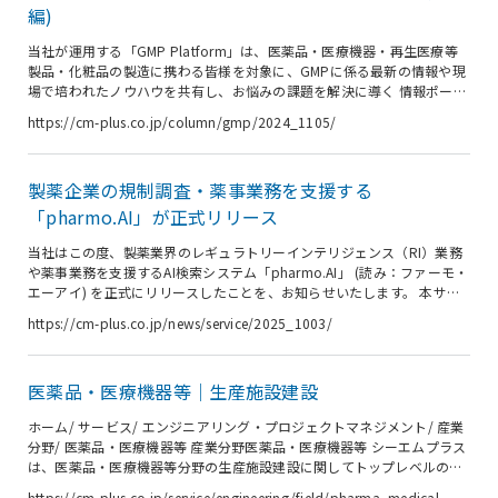
製剤の製造及び供給 瀬戸センター外観...
編)
当社が運用する「GMP Platform」は、医薬品・医療機器・再生医療等
製品・化粧品の製造に携わる皆様を対象に、GMPに係る最新の情報や現
場で培われたノウハウを共有し、お悩みの課題を解決に導く 情報ポータ
ルサイト (無料) です。 本稿は、2016年９月２日に掲載の GMP
https://cm-plus.co.jp/column/gmp/2024_1105/
Platform 記事「Auditor（品質監査者）はスーパーマンか？」 を一部再
編したものです。 ＜GMPの理解＞ 私が製造委託先への品質監査を初め
て経験したのは、今から20年あまり前のことです。 当時の私は品質保
製薬企業の規制調査・薬事業務を支援する
証部門に異動してから日も浅く、同行した自社工場の技術者に実務の大
半を担ってもらう「名ばかり監...
「pharmo.AI」が正式リリース
当社はこの度、製薬業界のレギュラトリーインテリジェンス（RI）業務
や薬事業務を支援するAI検索システム「pharmo.AI」 (読み：ファーモ・
エーアイ) を正式にリリースしたことを、お知らせいたします。 本サー
ビスは、国内外の規制当局が発出する情報を網羅的にデータベース化
https://cm-plus.co.jp/news/service/2025_1003/
し、RAG（Retrieval-Augmented Generation）技術で高速かつ正確に検
索することを可能にしたものです。 AIによる最新情報へのアクセス性に
加え、当社コンサルタントによる専門的な知見を組み合わせることで、
医薬品・医療機器等｜生産施設建設
GxP業務に求められる情報の正確性と信頼性を担保し、製薬企業の生産
性向上に貢献してまいります。 「...
ホーム/ サービス/ エンジニアリング・プロジェクトマネジメント/ 産業
分野/ 医薬品・医療機器等 産業分野医薬品・医療機器等 シーエムプラス
は、医薬品・医療機器等分野の生産施設建設に関してトップレベルの知
見、技術力でお客様のご要望に応えます。無菌医薬品からバイオ医薬
https://cm-plus.co.jp/service/engineering/field/pharma_medical-