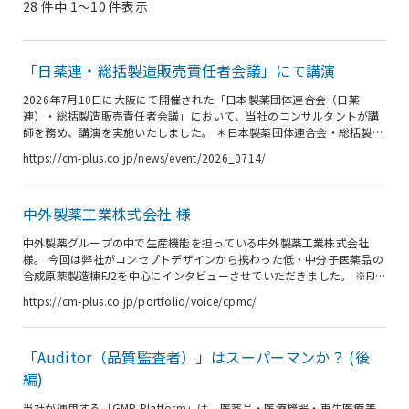
28 件中 1〜10 件表示
「日薬連・総括製造販売責任者会議」にて講演
2026年7月10日に大阪にて開催された「日本製薬団体連合会（日薬
連）・総括製造販売責任者会議」において、当社のコンサルタントが講
師を務め、講演を実施いたしました。 ＊日本製薬団体連合会・総括製造
販売責任者会議 新薬、ジェネリック、OTC 等の製造販売業各社の医薬品
https://cm-plus.co.jp/news/event/2026_0714/
等総括製造販売責任者が一堂に会して情報交換を行うとともに、医薬品
の製造販売に係るリスクや危機管理に関する知識の習得や経験の共有を
目的とする会議体。2026年5月現在 約240社が参加。 日程 2026年7月
中外製薬工業株式会社 様
10日 場所 大阪 ※オンライン併用 講演タイトル 「薬機法の本質を具現
化する総責のリーダーシップ」 講演内容 ・ 行政処分から...
中外製薬グループの中で生産機能を担っている中外製薬工業株式会社
様。 今回は弊社がコンセプトデザインから携わった低・中分子医薬品の
合成原薬製造棟FJ2を中心にインタビューさせていただきました。 ※FJ2
は、ISPE（国際製薬技術協会）の2023 Facility of the Year Awardsを受
https://cm-plus.co.jp/portfolio/voice/cpmc/
賞されています。 中外製薬工業様のコーポレートサイトより 企業情報
商号 中外製薬工業株式会社 設立 2006年5月 資本金 8,000万円 代表者
代表取締役社長 鎌田 謙次 従業員数 1508名（2021年12月31日現
「Auditor（品質監査者）」はスーパーマンか？ (後
在） 事業内容 医薬品の製造 平澤 大介 様 デジタルエンジニアリング部
...
編)
当社が運用する「GMP Platform」は、医薬品・医療機器・再生医療等