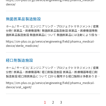
品、原薬、再生医療、医療機器まで、事業構想段階から基本設計、工
device/
事、IQ/OQ段階まで、創業時から数多くのニーズに応えてきました。新
設だけでなく、増設、移設、一部改装、技術移転などお客様の状況に合
わせて柔軟に対応します。 分野 医薬品（無菌医薬品、経口剤、原薬、ワ
無菌医薬品製造施設
クチン、バイオ医薬品、治験薬、診断薬）から医療機器、再生医療、細
胞治療...
ホーム/ サービス/ エンジニアリング・プロジェクトマネジメント/ 産業
分野/ 医薬品・医療機器等/ 無菌医薬品製造施設 医薬品・医療機器等無
菌医薬品製造施設 無菌医薬品について 無菌医薬品には注射により投与
する注射剤、透析により投与する透析剤、目に投与する点眼剤などがあ
https://cm-plus.co.jp/service/engineering/field/pharma_medical-
ります。製剤に直接接する直接容器は、製剤の品質を維持したり、使用
device/sterile_medicine/
者の利便性を確保する機能を有し、アンプル、バイアル、カートリッ
ジ、輸液バッグ、プレフィルドシリンジ（PFS）、ブローフィルシール
（BFS)、フォーム・フィル・シール（FFS)、プラスチック容器などがあ
経口剤製造施設
ります。無菌性確保のため無菌医薬品は最終滅菌法または無菌操作法
で...
ホーム/ サービス/ エンジニアリング・プロジェクトマネジメント/ 産業
分野/ 医薬品・医療機器等/ 経口剤製造施設 医薬品・医療機器等経口剤
製造施設 経口剤医薬品について 口から服用する経口製剤は多数ありま
すが、代表的な製剤として錠剤、カプセル剤、顆粒剤や散剤がありま
https://cm-plus.co.jp/service/engineering/field/pharma_medical-
す。また、錠剤には素錠、フイルムコート錠剤、糖衣錠などがありま
device/oral_agent/
す。製剤に直接接する一次包装は、製剤の品質を維持したり、使用者の
利便性を確保する機能を有し、PTP包装（ブリスター包装）、ストリッ
プ包装、分包包装、スティック包装やボトル包装などがあります。一次
包装品はさらに、単一、または複数のフィルム・紙などで包装され法令
1
2
3
に規定され...