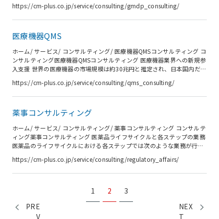
改善を具体的に進められるパートナーがほしい 製造施設に潜む問題やリ
https://cm-plus.co.jp/service/consulting/gmdp_consulting/
スクに対する不安を払拭したい 外部委託先の製造工場や原材料供給元の
監査を担当する人材がほしい 新規参入分野での品質システムを効率よく
立ち上げたい シーエムプラスのGMDPコンサルティングなら FDA、
医療機器QMS
PMDAなど規制当局査察に対し、以下の支援が可能です。 模擬査察 査察
対応者トレーニング 査察時バックヤードでの支援 指摘...
ホーム/ サービス/ コンサルティング/ 医療機器QMSコンサルティング コ
ンサルティング医療機器QMSコンサルティング 医療機器業界への新規参
入支援 世界の医療機器の市場規模は約30兆円と推定され、日本国内だけ
でも約2.8兆円といわれています。 市場規模が大きく、新規参入に魅力
https://cm-plus.co.jp/service/consulting/qms_consulting/
的な市場ですが、医療機器は「医薬品、医療機器等の品質、有効性及び
安全性の確保等に関する法律」（略称：医薬品医療機器等法または薬機
法）による厳しい規制があります。ある素材や技術が医療に応用できる
薬事コンサルティング
ものであっても、それを医療機器として世に送り出すためには、越えな
ければならない高いハードルがあります。 シーエムプラスは、医療機...
ホーム/ サービス/ コンサルティング/ 薬事コンサルティング コンサルテ
ィング薬事コンサルティング 医薬品ライフサイクルと各ステップの業務
医薬品のライフサイクルにおける各ステップでは次のような業務が行わ
れます。 ※ 赤下線はシーエムプラスの薬事コンサルティングサービス
https://cm-plus.co.jp/service/consulting/regulatory_affairs/
の範囲を示します。 シーエムプラスの薬事コンサルティング シーエムプ
ラスの薬事コンサルティングは、製薬業界での実務経験の豊富な薬事コ
ンサルタントがお客様のご要望に併せたコンサルティングサービスを提
供します。 薬事申請戦略に関するコンサルティング GQP / GVP 等の社
1
2
3
内体制構築コンサルティング 医薬品医療機器...
PRE
NEX
V
T