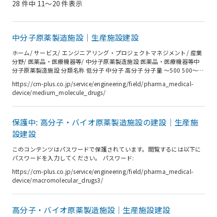
28 件中 11〜20 件表示
中分子原薬製造施設｜生産施設建設
ホーム/ サービス/ エンジニアリング・プロジェクトマネジメント/ 産業
分野/ 医薬品・医療機器等/ 中分子原薬製造施設 医薬品・医療機器等中
分子原薬製造施設 分類名称 低分子 中分子 高分子 分子量 ～500 500～
2,000 2,000～ 例 有機合成医薬品 ペプチド医薬 核酸医薬 抗体医薬 ワク
https://cm-plus.co.jp/service/engineering/field/pharma_medical-
チン 主な製造方法 有機合成 ペプチド合成 核酸合成 微生物培養 動物細
device/medium_molecule_drugs/
胞培養 中分子原薬は、分子量500～2,000程度のものとされている。有
機合成原薬の分子量が500以下、微生物培養や動物細胞培養による原薬
の分子量が150,000程度であることより、有機合成原薬を低分子原薬、
保護中: 高分子・バイオ原薬製造施設の建設｜生産施
培養原薬を高分子...
設建設
このコンテンツはパスワードで保護されています。閲覧するには以下に
パスワードを入力してください。 パスワード:
https://cm-plus.co.jp/service/engineering/field/pharma_medical-
device/macromolecular_drugs3/
高分子・バイオ原薬製造施設｜生産施設建設