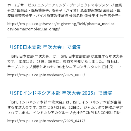
ホーム/ サービス/ エンジニアリング・プロジェクトマネジメント/ 産業
分野/ 医薬品・医療機器等/ 高分子（バイオ）原薬製造施設 医薬品・医
療機器等高分子・バイオ原薬製造施設 分類名称 低分子 中分子 高分子 分
子量 ～500 500～2,000 2,000～ 例 有機合成医薬品 ペプチド医薬 核酸
https://cm-plus.co.jp/service/engineering/field/pharma_medical-
医薬 抗体医薬 ワクチン 主な製造方法 有機合成 ペプチド合成 核酸合成
device/macromolecular_drugs/
微生物培養 動物細胞培養 高分子（バイオ）原薬は主に微生物培養原薬
と動物細胞培養原薬があり、遺伝子組み換えやセルバンク、細胞培養、
抽出、精製などの技術を組合せてタンパク質の有効成分を生産する。抗
「ISPE日本支部 年次大会」で講演
体、酵素、ホルモン、インターフ...
「ISPE 日本支部 年次大会」は、ISPE 日本支部支部 が主催する年次大会
です。 本年は５月29日、30日に、東京で開催いたしました。 当社は、
テーブルトップ展示とあわせ、当社 シニアコンサルタント 田中良一 に
よるランチョンセミナー講演「責任役員や職員への教育訓練や製造販売
https://cm-plus.co.jp/news/event/2025_0603/
業者等による製造業者の管理の必要性」を実施しました。 展示ならびに
講演内容が、お客様が抱える課題の解決に一助となれば幸いです。
「ISPEインドネシア本部 年次大会 2025」で講演
「ISPEインドネシア本部 年次大会」は、ISPE インドネシア本部が主催
する年次大会です。本年は５月21日、22日に、ジャカルタで開催が予定
されています。 インドネシアのグループ会社 PT.CMPLUS CONSULTING
INDONESIA を通じて同国に事業展開する当社は、同大会のプラチナスポ
https://cm-plus.co.jp/news/event/2025_0417/
ンサーとして協賛しております。 この講演では、当社プロジェクトマネ
ージャーであり、ISPE でも EM COPリーダーを務める 須賀 康之が登壇