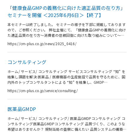
し、掲題テーマにて講演を行います。 詳細は以下の通りです。 講演概要
「健康食品GMPの義務化に向けた適正品質の在り方」
Track - Title Project Management of Renova...
セミナーを開催 ＜2025年6月6日＞【終了】
本セミナーは終了しました。 セミナーの様子を下部に掲載しております
ので、ご参照ください。 弊社主催にて、「健康食品GMPの義務化に向け
た適正品質の在り方～消費者の信頼回復に向けた取り組みについて～」
と題したセミナーを開催します。 本セミナーは、株式会社ファンケル美
https://cm-plus.co.jp/news/2025_0416/
健の西端様をお招きし、GMPへの取り組み事例をお話しいただく他、弊
社GMPコンサルタントの田中から「健康食品の製造管理・品質管理
（GMP）としてすべきこと～機能性表示食品・特定保健用食品のGMP義
コンサルティング
務化を受けて～」、エンジニアリング事業部の須賀から「健康食品工場
に必要な要求事項検討～設計＆バリデーションの進め方～」について解
ホーム/ サービス/ コンサルティング サービスコンサルティング “知” を
説し、ソフト...
結集し課題を解決 医薬品 / 医療機器の生産施設で品質を守るために、国
内外のトップコンサルタントによる “知” を結集し、GMDP
(GMP&GDP)/QMS/薬事 の観点でコンサルティングサービスを提供して
https://cm-plus.co.jp/service/consulting/
います。 GMP：Good Manufacturing Practice GDP：Good
Distribution Practice QMS：Quality Management System シーエムプラ
スのGMDP/QMS/薬事コンサルティングのつよみ ...
医薬品GMDP
ホーム/ サービス/ コンサルティング/ 医薬品GMDPコンサルティング コ
ンサルティング医薬品GMDPコンサルティング 品質づくり、このような
希望はありませんか？ 規制当局の査察に備えたい 品質システムの構築/