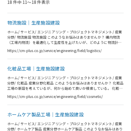
18 件中 11〜18 件表示
物流施設｜生産施設建設
ホーム/ サービス/ エンジニアリング・プロジェクトマネジメント/ 産業
分野/ 物流施設 物流施設 このようなお悩みはありませんか？ 構内物流
（工場内物流）を最適化して生産性を上げたいが、どのように物流計画
を進めればよいか分からない。 シーエムプラスなら 効率的な物流計画
https://cm-plus.co.jp/service/engineering/field/logistics/
には、製造工程から、原材料、中間材料、製品などの「モノ」を適正な
時・場所に入庫・保管・出荷できることが求められます。 シーエムプラ
スはお客様の立場で要求事項を整理し、物流計画を立てるための情報を
化粧品工場｜生産施設建設
整理します。 また、工場内では、事務棟、製造棟、倉庫など各棟の機能
を包括的に見て、物流動線・物流量（ヒト・モノ）、保管量を分析し、
ホーム/ サービス/ エンジニアリング・プロジェクトマネジメント/ 産業
合理...
分野/ 化粧品 産業分野化粧品 このようなお悩みはありませんか？ 化粧品
工場の新設を考えているが、何から始めて良いか模索している。 化粧品
GMPをどのように取り入れて行くべきかよくわからない。 化粧品工場を
https://cm-plus.co.jp/service/engineering/field/cosmetic/
建設する際の概算建設費用を早めに知りたい。 建設工事費を抑えたい。
シーエムプラスなら お客様のまだ形にならないご要望をヒアリングし、
URB（User Requirement Brief）という図書にまとめます。URBにより
ホームケア製品工場｜生産施設建設
曖昧な要求事項が明文化されます。これを基礎として建設計画を進めて
いきます。 業界標準である化粧品G...
ホーム/ サービス/ エンジニアリング・プロジェクトマネジメント/ 産業
分野/ ホームケア製品 産業分野ホームケア製品 このようなお悩みはあり