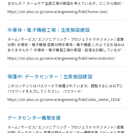
ませんか？ ホームケア生産工場の新設を考えているが、どこから検討を
始めればよいかわからない。 生産ラインのレイアウト検討で悩んでい
https://cm-plus.co.jp/service/engineering/field/home-care/
る。 建設工事費用を早く把握したい。 建設会社への設計段階の検討依
頼は工事込みが条件となる。コストの透明性を保つ為に、まず設計段階
で検討し、工事は別に見積引合を行いたい。 シーエムプラスなら 投資
半導体・電子機器工場｜生産施設建設
計画・事業構想の段階からサポートします。土地探し、コンセプトつく
りなどの初期からご協力します。新工場建設のアイディアをお客様と一
ホーム/ サービス/ エンジニアリング・プロジェクトマネジメント/ 産業
緒に...
分野/ 半導体・電子機器 産業分野半導体・電子機器 このようなお悩みは
ありませんか？ 半導体・電子機器工場の新設・拡張を計画しているが、
更なる建設コストの削減を図りたい。 半導体・電子機器工場の新設・拡
https://cm-plus.co.jp/service/engineering/field/semiconductor/
張を計画しているが、人材不足で困っている。 建設会社選定に際して、
選定評価基準に不安がある。 人材不足により、施工時の現場管理に不安
がある。 シーエムプラスなら 競争原理が成り立つ、スキームの構築を
保護中: データセンター｜生産施設建設
支援します。 計画時から参加し、施主要求事項を纏め仕様を明示し、引
き合い書作成を支援します。 評価書のフォーマット作成支援と評価...
このコンテンツはパスワードで保護されています。閲覧するには以下に
パスワードを入力してください。 パスワード:
https://cm-plus.co.jp/service/engineering/field/data_center_2024/
データセンター構築支援
ホーム/ サービス/ エンジニアリング・プロジェクトマネジメント/ 産業
分野/ データセンター 産業分野データセンター構築支援 スピードと拡張