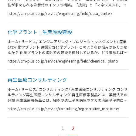
性が求められる次世代のインフラ構築。「技術」と「マネジメント」で
最適解を導く。 データセンター市場は、生成AI（Generative AI）の爆発
https://cm-plus.co.jp/service/engineering/field/data_center/
的な普及とデジタルトランスフォーメーション（DX）の加速により、か
つてない構造的転換期にあります。データセンターの需要が拡大する一
方で、生成AIの普及による計算需要の急増と、建設コストの高騰と労働
化学プラント｜生産施設建設
力不足、および電力供給の逼迫という「三重の制約」に直面していま
す。 シーエムプラスは、医薬品工場や半導体関連施設など...
ホーム/ サービス/ エンジニアリング・プロジェクトマネジメント/ 産業
分野/ 化学プラント 産業分野化学プラント このようなお悩みはありませ
んか？ 化学プラントの海外での建設を検討しているが、どう進めればよ
いか不安がある。 海外のプロセスライセンスを使った化学プラントを日
https://cm-plus.co.jp/service/engineering/field/chemical_plant/
本でも建設したいが、日本の法規制への対応に不安がある。 化学プラン
トの建設サポート先（設計、調達、建設、試運転）を探している。 化学
プラントの新設・拡張を計画しているが、コスト削減策立案に協力して
再生医療コンサルティング
欲しい。 化学プラント建設のためにエンジニアリング会社への引き合い
書を作成したいが、人材不足で困っている。 化学プラントの建設にあ...
ホーム/ サービス/ コンサルティング/ 再生医療コンサルティング コンサ
ルティング再生医療コンサルティング 再生医療等製品とは 薬機法での
分類 再生医療等製品とは、細胞や遺伝子を病気やケガの治療や予防に利
用している製品です。医薬品医療機器等法（通称：薬機法）の中で定め
https://cm-plus.co.jp/service/consulting/regenerative_medicine/
られている再生医療等製品の範囲は以下になります。 1.人又は動物の細
胞に培養その他の加工を施したものであって、目的がイ 人又は動物の
身体の構造・機能の再建・修復・形成ロ 人又は動物の疾病の治療・予
防 2.人又は動物の疾病の治療を目的として、人又は動物の細胞に導入さ
1
2
れて、体内で発現する遺伝子を含有させたもの 再生医療等製品は、医