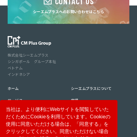
CONTACT US
シーエムプラスへのお問い合わせはこちら
株式会社シーエムプラス
シンガポール グループ本社
ベトナム
インドネシア
ホーム
シーエムプラスについて
サービス
実績
当社は、より便利にWebサイトを閲覧していた
コンサルタント紹介
コラム
だくためにCookieを利用しています。Cookieの
ニュース
採用情報
使用に同意いただける場合は、「同意する」を
クリックしてください。同意いただけない場合