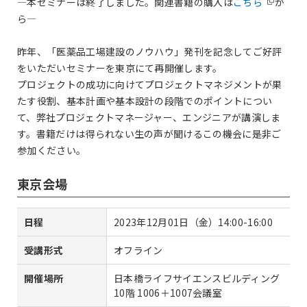
—本セミナーは終了しました。関連書籍の購入は
こちら
か
ら—
昨年、「医薬品工場建設のノウハウ」発刊を記念してご好評
をいただいセミナーを東京にて再開催します。
プロジェクトの成功に向けてプロジェクトマネジメントが果
たす役割、基本計画や基本設計の段階でのポイントについ
て、弊社プロジェクトマネージャー、エンジニアが講演しま
す。書籍だけは得られない生の声が聞けるこの機会に是非ご
参加ください。
東京会場
日程
2023年12月01日（金）14:00-16:00
受講形式
オフライン
開催場所
日本橋ライフサイエンスビルディング
10階 1006＋1007会議室