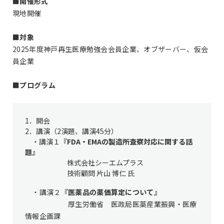
■
開催形式
現地開催
■
対象
2025年度神戸再生医療勉強会会員企業、オブザーバー、仮会
員企業
■
プログラム
1．開会
2．講演（2演題、講演45分）
・講演１
『FDA・EMAの製造所査察対応に関する話
題』
株式会社シーエムプラス
技術顧問 片山 博仁 氏
・講演２
『医薬品の薬価算定について』
厚生労働省 医政局医薬産業振興・医療
情報企画課