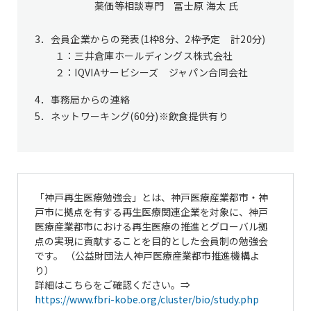
薬価等相談専門 冨士原 海太 氏
3．会員企業からの発表(1枠8分、2枠予定 計20分)
１：三井倉庫ホールディングス株式会社
２：IQVIAサービシーズ ジャパン合同会社
4．事務局からの連絡
5．ネットワーキング(60分)※飲食提供有り
「神戸再生医療勉強会」とは、神戸医療産業都市・神
戸市に拠点を有する再生医療関連企業を対象に、神戸
医療産業都市における再生医療の推進とグローバル拠
点の実現に貢献することを目的とした会員制の勉強会
です。 （公益財団法人神戸医療産業都市推進機構よ
り）
詳細はこちらをご確認ください。⇒
https://www.fbri-kobe.org/cluster/bio/study.php