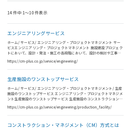
14 件中 1〜10 件表示
エンジニアリングサービス
ホーム/ サービス/ エンジニアリング・プロジェクトマネジメント サー
ビスエンジニアリング・プロジェクトマネジメント 施設建設プロジェク
トにおいて、設計・発注・施工の各段階において、設計の検討や工事発
注方式の検討、工程管理、品質管理、コスト管理などの各種のマネジメ
https://cm-plus.co.jp/service/engineering/
ント業務を行います。PM/CM（プロジェクトマネジメント／コンストラ
クションマネジメント）にエンジニアリングの技術力を合わせ持ち、建
設のプロとしてお客様のプロジェクトの課題に応えます。 CM方式とは
生産施設のワンストップサービス
シーエムプラスのエンジニアリングの強みと特徴 特徴01 国内外の豊富
な経験に基づいたマネジメント力 シーエムプラスのプロジェクトマネジ
ホーム/ サービス/ エンジニアリング・プロジェクトマネジメント/ 生産
メ...
施設のワンストップサービス エンジニアリング・プロジェクトマネジメ
ント生産施設のワンストップサービス 生産施設のコンストラクションマ
ネジメント（CM）+生産設備エンジニアリングを中心とした施設計画 シ
https://cm-plus.co.jp/service/engineering/production_facility/
ーエムプラスは、医薬品工場や食品工場をはじめとする生産施設のコン
ストラクションマネジメントに強みを持つリーディングカンパニーで
す。生産施設は生産性・作業性・メンテナンス性に大きな影響をもつ生
コンストラクション・マネジメント（CM）方式とは
産設備や物流設備が最も重要となります。シーエムプラスでは、この生
産設備・物流設備を中心として、計画、設計から引合い、その後のベン