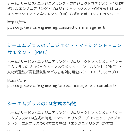
ホーム/ サービス/ エンジニアリング・プロジェクトマネジメント/ CM方
ダー管理ま...
式とは エンジニアリング・プロジェクトマネジメントCM方式とは コン
ストラクション・マネジメント（CM）方式の定義 コンストラクショ
ン・マネジメント（CM）方式は、専門のコンストラクション・マネージ
https://cm-
ャー（CMr）がプロジェクトの全体計画から施工に至るまでを総合的に
plus.co.jp/service/engineering/construction_management/
管理する、プロジェクト実施手法の一つです。 建設のプロであるCMrが
発注者であるお客様の側に立ち、プロジェクトの目標達成を支援しま
す。設計・発注・施工などの純粋な建設に関わるマネジメント業務にと
シーエムプラスのプロジェクト・マネジメント・コン
どまらず、近年はその領域がプロジェクトの事業構想や基本計画から、
維持...
サルタント（PMC）
ホーム/ サービス/ エンジニアリング・プロジェクトマネジメント/ シー
エムプラスのプロジェクト・マネジメント・コンサルタント（PMC） ～
人材派遣型／業務請負型のどちらも対応可能～シーエムプラスのプロジ
ェクトマネジメントコンサルタント（PMC） 国内外の工場建設を構想か
https://cm-
ら実現へ。貴社のプロジェクトを成功に導く、頼れるパートナーであり
plus.co.jp/service/engineering/project_management_consultant/
たい。 大規模な投資と多くの関係者を伴う工場建設は、決して容易な道
のりではありません。私たちはお客様のプロジェクトチームに深く寄り
添い、課題を共に乗り越え、事業の成功というゴールまで確実にエスコ
シーエムプラスのCM方式の特徴
ートします。 シーエムプラスにお気軽にご相談ください。 お客様のニー
ズ...
ホーム/ サービス/ エンジニアリング・プロジェクトマネジメント/ シー
エムプラスのCM方式の特徴 エンジニアリング・プロジェクトマネジメ
ントシーエムプラスのCM方式の特徴 「エンジニアリング+CM方式」の
メリット ケーススタディ段階から基本計画・設計を精度高く、かつスピ