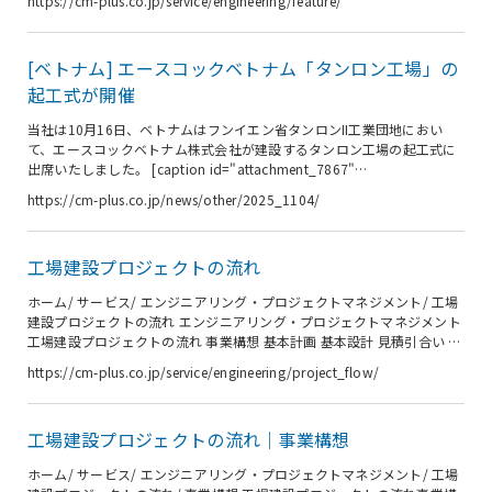
https://cm-plus.co.jp/service/engineering/feature/
ード感をもって行います。 シーエムプラスでは、コンストラクション・
マネジメント（CM）会社では珍しく、生産設備を中心として基本設計ま
でを社内で進めることが可能です。これにより、計画・設計段階でケー
[ベトナム] エースコックベトナム「タンロン工場」の
ススタディによる様々なご提案をお客様に提供でき、お客様はその提案
の中からベストなプランが選定できます。また、基本設計まで行うこと
起工式が開催
で、...
当社は10月16日、ベトナムはフンイエン省タンロンII工業団地におい
て、エースコックベトナム株式会社が建設するタンロン工場の起工式に
出席いたしました。 [caption id="attachment_7867"
align="alignnone" width="781"] （向かって右から２番目に、当社グ
https://cm-plus.co.jp/news/other/2025_1104/
ループCOO 藤岡徹夫） 写真：エースコック[/caption] ベトナムでの
即席麺製造・販売開始から2025年に30周年を迎えたエースコック社
は、同国内での認知率がほぼ100%という国民的ブランド「Hao Hao (ハ
工場建設プロジェクトの流れ
オハオ)」を牽引してきました。 14番目のベトナム国内工場となるタン
ロン...
ホーム/ サービス/ エンジニアリング・プロジェクトマネジメント/ 工場
建設プロジェクトの流れ エンジニアリング・プロジェクトマネジメント
工場建設プロジェクトの流れ 事業構想 基本計画 基本設計 見積引合い 詳
細設計・製作管理 施工・据付段階 試運転 施設稼働 STEP01 事業構想 事
https://cm-plus.co.jp/service/engineering/project_flow/
業構想段階では、市場調査や事業目的の設定、技術面の検討、資金計
画、法的・規制面の確認など、様々な要素を考慮して、工場建設プロジ
ェクトの基盤を築く重要な段階です。シーエムプラスは技術面の検討、
工場建設プロジェクトの流れ｜事業構想
法的・規制面の確認を行い、お客様の意思決定をお手伝いします。 事業
構想を詳しく見る STEP02 基本計画 基本計画段階で...
ホーム/ サービス/ エンジニアリング・プロジェクトマネジメント/ 工場