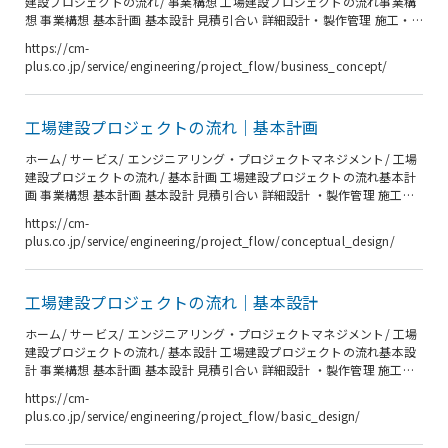
建設プロジェクトの流れ/ 事業構想 工場建設プロジェクトの流れ事業構
想 事業構想 基本計画 基本設計 見積引合い 詳細設計・製作管理 施工・
据付段階 試運転 施設稼働 工場建設における事業構想 工場の新設・増
https://cm-
設・改修といったプロジェクトを検討する際、最初に着手すべきは事業
plus.co.jp/service/engineering/project_flow/business_concept/
構想の策定とフィージビリティスタディ（実現可能性調査）です。 これ
は、新製品の開発、生産能力の増強、または設備の老朽化による更新な
ど、様々な背景から検討が必要になったケースに共通する最初のステッ
工場建設プロジェクトの流れ｜基本計画
プです。 このステージでは、具体的な設計に入る前に、まず類似案...
ホーム/ サービス/ エンジニアリング・プロジェクトマネジメント/ 工場
建設プロジェクトの流れ/ 基本計画 工場建設プロジェクトの流れ基本計
画 事業構想 基本計画 基本設計 見積引合い 詳細設計 ・製作管理 施工・
据付段階 試運転 施 設 稼 働 工場建設における基本計画（概念設計） 事
https://cm-
業構想が固まったら、基本計画に移ります。 基本計画の段階では、工場
plus.co.jp/service/engineering/project_flow/conceptual_design/
の全体に係る考え方を設計していきます。 事業構想で挙げた基本要件に
加え、工場のコンセプト、関連法規制リスト、社内規定リストを元とし
て、生産量、生産品目等を具体化し、プロセスフロー、配置図、平面図
工場建設プロジェクトの流れ｜基本設計
を設計していきます。 基本計画の最後に、関係者全員...
ホーム/ サービス/ エンジニアリング・プロジェクトマネジメント/ 工場
建設プロジェクトの流れ/ 基本設計 工場建設プロジェクトの流れ基本設
計 事業構想 基本計画 基本設計 見積引合い 詳細設計 ・製作管理 施工・
据付段階 試運転 施 設 稼 働 工場建設における基本設計 基本設計では、
https://cm-
基本計画（概念設計）で定めたコンセプトの実現に向けて検討・提案を
plus.co.jp/service/engineering/project_flow/basic_design/
行い、具体的な仕様を固めて図面化していきます。投資コストや将来構
想も踏まえ、お客様の要望に適した仕様を決定し、図面化します。 基本