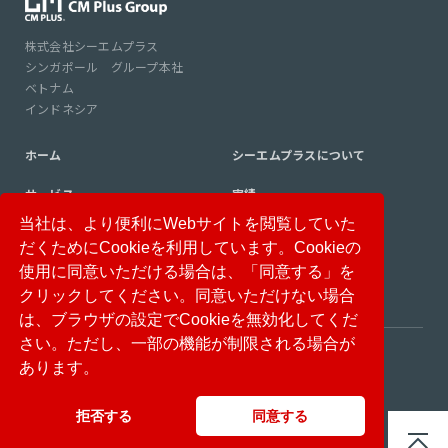
株式会社シーエムプラス
シンガポール グループ本社
ベトナム
インドネシア
ホーム
シーエムプラスについて
サービス
実績
当社は、より便利にWebサイトを閲覧していた
コンサルタント紹介
コラム
だくためにCookieを利用しています。Cookieの
使用に同意いただける場合は、「同意する」を
ニュース
採用情報
クリックしてください。同意いただけない場合
は、ブラウザの設定でCookieを無効化してくだ
さい。ただし、一部の機能が制限される場合が
免責事項
個人情報保護方針
あります。
情報セキュリティ基本方針
サイトマップ
拒否する
同意する
© CM Plus Corporation All rights reserved.