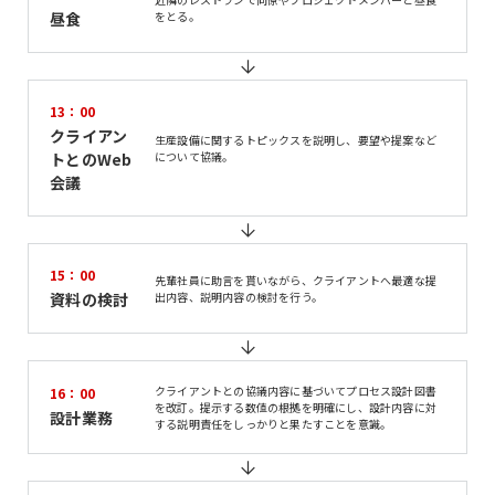
昼食
をとる。
13：00
クライアン
生産設備に関するトピックスを説明し、要望や提案など
トとのWeb
について協議。
会議
15：00
先輩社員に助言を貰いながら、クライアントへ最適な提
資料の検討
出内容、説明内容の検討を行う。
クライアントとの協議内容に基づいてプロセス設計図書
16：00
を改訂。提示する数値の根拠を明確にし、設計内容に対
設計業務
する説明責任をしっかりと果たすことを意識。