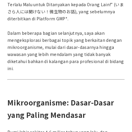
Terlalu Malu untuk Ditanyakan kepada Orang Lain!” (いま
さら人には聞けない！微生物のお話), yang sebelumnya
diterbitkan di Platform GMP*.
Dalam beberapa bagian selanjutnya, saya akan
mengeksplorasi berbagai topik yang berkaitan dengan
mikroorganisme, mulai dari dasar-dasarnya hingga
wawasan yang lebih mendalam yang tidak banyak
diketahui bahkan di kalangan para profesional di bidang
ini.
Mikroorganisme: Dasar-Dasar
yang Paling Mendasar
Bumi lahir sekitar 4,6 miliar tahun yang lalu, dan