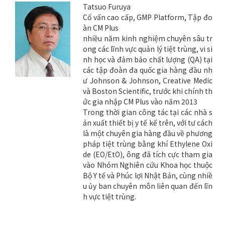
Tatsuo Furuya
Cố vấn cao cấp, GMP Platform, Tập đo
àn CM Plus
nhiều năm kinh nghiệm chuyên sâu tr
ong các lĩnh vực quản lý tiệt trùng, vi si
nh học và đảm bảo chất lượng (QA) tại
các tập đoàn đa quốc gia hàng đầu nh
ư Johnson & Johnson, Creative Medic
và Boston Scientific, trước khi chính th
ức gia nhập CM Plus vào năm 2013
Trong thời gian công tác tại các nhà s
ản xuất thiết bị y tế kể trên, với tư cách
là một chuyên gia hàng đầu về phương
pháp tiệt trùng bằng khí Ethylene Oxi
de (EO/EtO), ông đã tích cực tham gia
vào Nhóm Nghiên cứu Khoa học thuộc
Bộ Y tế và Phúc lợi Nhật Bản, cùng nhiề
u ủy ban chuyên môn liên quan đến lĩn
h vực tiệt trùng.