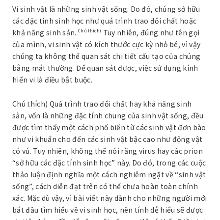
Vi sinh vật là những sinh vật sống. Do đó, chúng sở hữu
các đặc tính sinh học như quá trình trao đổi chất hoặc
khả năng sinh sản.
Tuy nhiên, đúng như tên gọi
Chú thích)
của mình, vi sinh vật có kích thước cực kỳ nhỏ bé, vì vậy
chúng ta không thể quan sát chi tiết cấu tạo của chúng
bằng mắt thường. Để quan sát được, việc sử dụng kính
hiển vi là điều bắt buộc.
Chú thích) Quá trình trao đổi chất hay khả năng sinh
sản, vốn là những đặc tính chung của sinh vật sống, đều
được tìm thấy một cách phổ biến từ các sinh vật đơn bào
như vi khuẩn cho đến các sinh vật bậc cao như động vật
có vú. Tuy nhiên, không thể nói rằng virus hay các prion
“sở hữu các đặc tính sinh học” này. Do đó, trong các cuộc
thảo luận định nghĩa một cách nghiêm ngặt về “sinh vật
sống”, cách diễn đạt trên có thể chưa hoàn toàn chính
xác. Mặc dù vậy, vì bài viết này dành cho những người mới
bắt đầu tìm hiểu về vi sinh học, nên tính dễ hiểu sẽ được