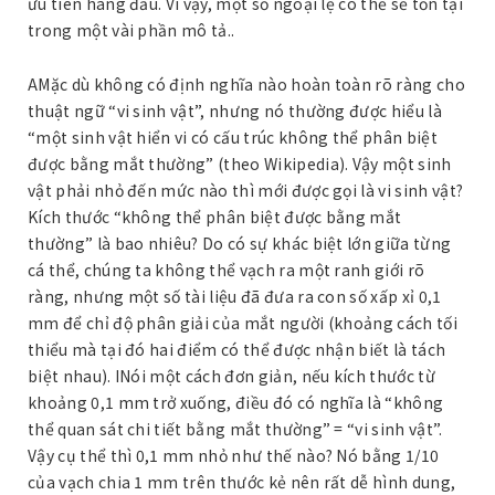
ưu tiên hàng đầu. Vì vậy, một số ngoại lệ có thể sẽ tồn tại
trong một vài phần mô tả.
.
AMặc dù không có định nghĩa nào hoàn toàn rõ ràng cho
thuật ngữ “vi sinh vật”, nhưng nó thường được hiểu là
“một sinh vật hiển vi có cấu trúc không thể phân biệt
được bằng mắt thường” (theo Wikipedia). Vậy một sinh
vật phải nhỏ đến mức nào thì mới được gọi là vi sinh vật?
Kích thước “không thể phân biệt được bằng mắt
thường” là bao nhiêu? Do có sự khác biệt lớn giữa từng
cá thể, chúng ta không thể vạch ra một ranh giới rõ
ràng, nhưng một số tài liệu đã đưa ra con số xấp xỉ 0,1
mm để chỉ độ phân giải của mắt người (khoảng cách tối
thiểu mà tại đó hai điểm có thể được nhận biết là tách
biệt nhau). INói một cách đơn giản, nếu kích thước từ
khoảng 0,1 mm trở xuống, điều đó có nghĩa là “không
thể quan sát chi tiết bằng mắt thường” = “vi sinh vật”.
Vậy cụ thể thì 0,1 mm nhỏ như thế nào? Nó bằng 1/10
của vạch chia 1 mm trên thước kẻ nên rất dễ hình dung,