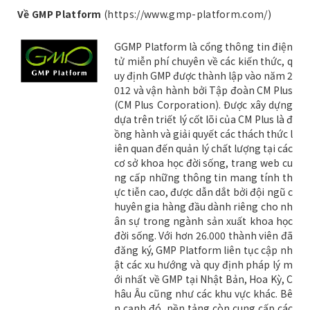
Về GMP Platform
(
https://www.gmp-platform.com/
)
GGMP Platform là cổng thông tin điện
tử miễn phí chuyên về các kiến thức, q
uy định GMP được thành lập vào năm 2
012 và vận hành bởi Tập đoàn CM Plus
(CM Plus Corporation). Được xây dựng
dựa trên triết lý cốt lõi của CM Plus là đ
ồng hành và giải quyết các thách thức l
iên quan đến quản lý chất lượng tại các
cơ sở khoa học đời sống, trang web cu
ng cấp những thông tin mang tính th
ực tiễn cao, được dẫn dắt bởi đội ngũ c
huyên gia hàng đầu dành riêng cho nh
ân sự trong ngành sản xuất khoa học
đời sống. Với hơn 26.000 thành viên đã
đăng ký, GMP Platform liên tục cập nh
ật các xu hướng và quy định pháp lý m
ới nhất về GMP tại Nhật Bản, Hoa Kỳ, C
hâu Âu cũng như các khu vực khác. Bê
n cạnh đó, nền tảng còn cung cấp các