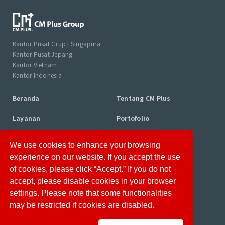
Kantor Pusat Grup | Singapura
Kantor Pusat Jepang
Kantor Vietnam
Kantor Indonesia
Beranda
Tentang CM Plus
Layanan
Portofolio
Profil Konsultan
Kolom
We use cookies to enhance your browsing
experience on our website. If you accept the use
Berita
Karir
of cookies, please click “Accept.” If you do not
accept, please disable cookies in your browser
settings. Please note that some functionalities
Disclaimer
Privacy Policy
may be restricted if cookies are disabled.
Information Security Policy
Site Map