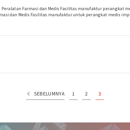
 Peralatan Farmasi dan Medis Fasilitas manufaktur perangkat me
asi dan Medis Fasilitas manufaktur untuk perangkat medis impl
CO., LTD. Peralatan Farmasi dan Medis/Kemasan Aiming to create
or 15 years" Iwata Label Co., Ltd.(currently IL Pharma Packagin
g Jitsubo CO., LTD. Pusat Data System module type data centerR
i dan Alat Kesehatan Large-scale medical device manufacturing fa
nan/Rasa-Pewangi Smooth project execution between Asia headq
ction line reinforcement for pharmaceutical manufacturing fact
an kami di bidang yang Anda minati. Konten Terkait →Performa
SEBELUMNYA
1
2
3