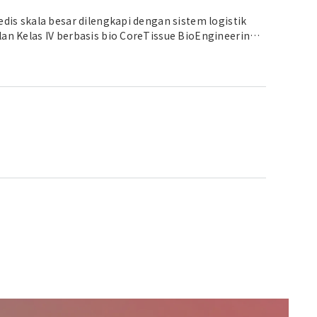
dis skala besar dilengkapi dengan sistem logistik
an Kelas IV berbasis bio CoreTissue BioEngineering
 a factory that "responds to rapidly changing
g Co., Ltd.) API Molekul Medium/Peralatan Farmasi dan
ealizing short construction period and low cost
cility that considers people, the community, safety,
uarter and Japan head office Takasago International
ory Medreich Limited "Hal-hal di atas adalah contoh
 berdasarkan Angka