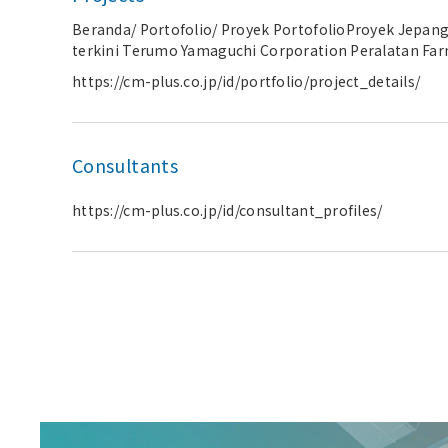
Beranda/ Portofolio/ Proyek PortofolioProyek Jepang
terkini Terumo Yamaguchi Corporation Peralatan Farm
Inc. Kosmetik “Show” cosmetics factory TOYO BEAUTY 
https://cm-plus.co.jp/id/portfolio/project_details/
customer demands and stay ahead of the competition f
Medis Cost reduction through separate sub-contractin
Internet Initiative Japan Inc.(IIJ) Negara Lain Farmas
and the environment. Terumo Vietnam Co., Ltd. Maka
Consultants
Singapore Pte. Ltd. Farmasi dan Alat Kesehatan Produ
pencapaian kami. Silakan bertanya tentang pencapai
https://cm-plus.co.jp/id/consultant_profiles/