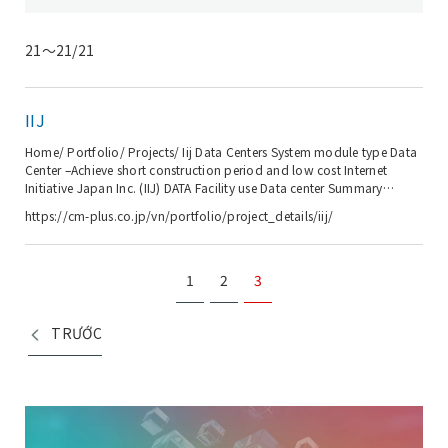
21〜21/21
IIJ
Home/ Portfolio/ Projects/ Iij Data Centers System module type Data
Center –Achieve short construction period and low cost Internet
Initiative Japan Inc. (IIJ) DATA Facility use Data center Summary
Maximum total floor space: approx. 80,000㎡ (6,000 racks) Location
https://cm-plus.co.jp/vn/portfolio/project_details/iij/
Shirai City, Chiba Prefecture About ...
1
2
3
TRƯỚC