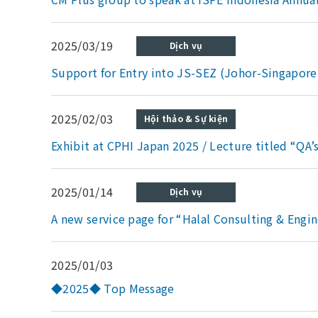
2025/03/19
Dịch vụ
Support for Entry into JS-SEZ (Johor-Singapor
2025/02/03
Hội thảo & Sự kiện
Exhibit at CPHI Japan 2025 / Lecture titled “QA’
2025/01/14
Dịch vụ
A new service page for “Halal Consulting & Engin
2025/01/03
◆2025◆ Top Message