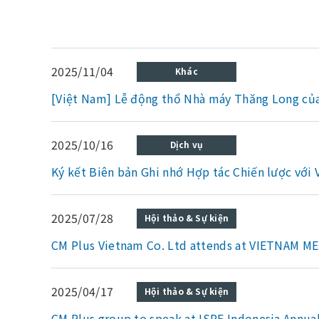
2025/11/04
Khác
[Việt Nam] Lễ động thổ Nhà máy Thăng Long của
2025/10/16
Dịch vụ
Ký kết Biên bản Ghi nhớ Hợp tác Chiến lược với
2025/07/28
Hội thảo & Sự kiện
CM Plus Vietnam Co. Ltd attends at VIETNAM 
2025/04/17
Hội thảo & Sự kiện
CM Plus group to speak at ISPE Indonesia Annua